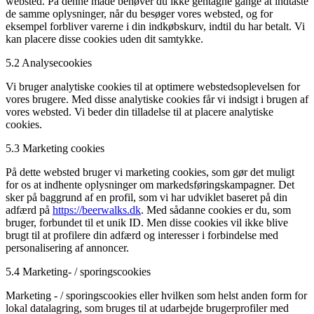
websted. På denne måde behøver du ikke gentagne gange at indtaste
de samme oplysninger, når du besøger vores websted, og for
eksempel forbliver varerne i din indkøbskurv, indtil du har betalt. Vi
kan placere disse cookies uden dit samtykke.
5.2 Analysecookies
Vi bruger analytiske cookies til at optimere webstedsoplevelsen for
vores brugere. Med disse analytiske cookies får vi indsigt i brugen af
​​vores websted. Vi beder din tilladelse til at placere analytiske
cookies.
5.3 Marketing cookies
På dette websted bruger vi marketing cookies, som gør det muligt
for os at indhente oplysninger om markedsføringskampagner. Det
sker på baggrund af en profil, som vi har udviklet baseret på din
adfærd på
https://beerwalks.dk
. Med sådanne cookies er du, som
bruger, forbundet til et unik ID. Men disse cookies vil ikke blive
brugt til at profilere din adfærd og interesser i forbindelse med
personalisering af annoncer.
5.4 Marketing- / sporingscookies
Marketing - / sporingscookies eller hvilken som helst anden form for
lokal datalagring, som bruges til at udarbejde brugerprofiler med