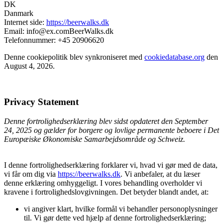
DK
Danmark
Internet side:
https://beerwalks.dk
Email:
info@
ex.com
BeerWalks.dk
Telefonnummer: +45 20906620
Denne cookiepolitik blev synkroniseret med
cookiedatabase.org
den
August 4, 2026.
Privacy Statement
Denne fortrolighedserklæring blev sidst opdateret den September
24, 2025 og gælder for borgere og lovlige permanente beboere i Det
Europæiske Økonomiske Samarbejdsområde og Schweiz.
I denne fortrolighedserklæring forklarer vi, hvad vi gør med de data,
vi får om dig via
https://beerwalks.dk
. Vi anbefaler, at du læser
denne erklæring omhyggeligt. I vores behandling overholder vi
kravene i fortrolighedslovgivningen. Det betyder blandt andet, at:
vi angiver klart, hvilke formål vi behandler personoplysninger
til. Vi gør dette ved hjælp af denne fortrolighedserklæring;