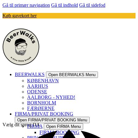
Gå til primær navigation
Gå til indhold
Gå til sidefod
Køb gavekort her
BEERWALKS
Open BEERWALKS Menu
KØBENHAVN
AARHUS
ODENSE
AALBORG - NYHED!
BORNHOLM
FÆRØERNE
FIRMA/PRIVAT BOOKING
Open FIRMA/PRIVAT BOOKING Menu
Vælg dit sprog
DA
FIRMA
Open FIRMA Menu
FIRMA BOOKING
PRIVATE GRUPPER