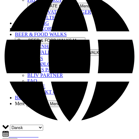
Open PRIVATE GRUPPER Menu
PRIVATE BOOKINGER
POLTERABEND
ØLSMAGNING
KØB GAVEKORT
BEER & FOOD WALKS
Open BEER & FOOD WALKS Menu
KØBENHAVN
OM BEERWALKS
Open OM BEERWALKS Menu
OM OS
BLIV ØLGUIDE
VORES PARTNERE
BLIV PARTNER
FAQ
PRESSE
KONTAKT OS
Blog
Mere
Open More Menu
Info & Booking