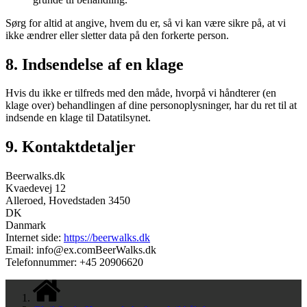
Sørg for altid at angive, hvem du er, så vi kan være sikre på, at vi
ikke ændrer eller sletter data på den forkerte person.
8. Indsendelse af en klage
Hvis du ikke er tilfreds med den måde, hvorpå vi håndterer (en
klage over) behandlingen af ​​dine personoplysninger, har du ret til at
indsende en klage til Datatilsynet.
9. Kontaktdetaljer
Beerwalks.dk
Kvaedevej 12
Alleroed, Hovedstaden 3450
DK
Danmark
Internet side:
https://beerwalks.dk
Email:
info@
ex.com
BeerWalks.dk
Telefonnummer: +45 20906620