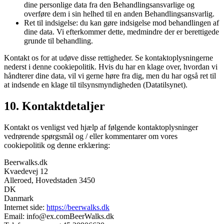
dine personlige data fra den Behandlingsansvarlige og
overføre dem i sin helhed til en anden Behandlingsansvarlig.
Ret til indsigelse: du kan gøre indsigelse mod behandlingen af
​​dine data. Vi efterkommer dette, medmindre der er berettigede
grunde til behandling.
Kontakt os for at udøve disse rettigheder. Se kontaktoplysningerne
nederst i denne cookiepolitik. Hvis du har en klage over, hvordan vi
håndterer dine data, vil vi gerne høre fra dig, men du har også ret til
at indsende en klage til tilsynsmyndigheden (Datatilsynet).
10. Kontaktdetaljer
Kontakt os venligst ved hjælp af følgende kontaktoplysninger
vedrørende spørgsmål og / eller kommentarer om vores
cookiepolitik og denne erklæring:
Beerwalks.dk
Kvaedevej 12
Alleroed, Hovedstaden 3450
DK
Danmark
Internet side:
https://beerwalks.dk
Email:
info@
ex.com
BeerWalks.dk