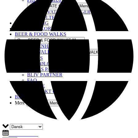
Open PRIVATE GRUPPER Menu
PRIVATE BOOKINGER
POLTERABEND
ØLSMAGNING
KØB GAVEKORT
BEER & FOOD WALKS
Open BEER & FOOD WALKS Menu
KØBENHAVN
OM BEERWALKS
Open OM BEERWALKS Menu
OM OS
BLIV ØLGUIDE
VORES PARTNERE
BLIV PARTNER
FAQ
PRESSE
KONTAKT OS
Blog
Mere
Open More Menu
Info & Booking