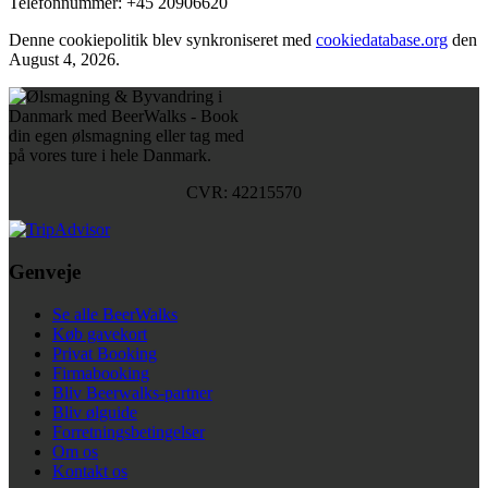
Telefonnummer: +45 20906620
Denne cookiepolitik blev synkroniseret med
cookiedatabase.org
den
August 4, 2026.
CVR: 42215570
Genveje
Se alle BeerWalks
Køb gavekort
Privat Booking
Firmabooking
Bliv Beerwalks-partner
Bliv ølguide
Forretningsbetingelser
Om os
Kontakt os