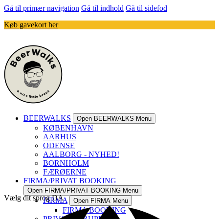
Gå til primær navigation
Gå til indhold
Gå til sidefod
Køb gavekort her
BEERWALKS
Open BEERWALKS Menu
KØBENHAVN
AARHUS
ODENSE
AALBORG - NYHED!
BORNHOLM
FÆRØERNE
FIRMA/PRIVAT BOOKING
Open FIRMA/PRIVAT BOOKING Menu
Vælg dit sprog
DA
FIRMA
Open FIRMA Menu
FIRMA BOOKING
PRIVATE GRUPPER